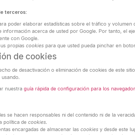
de terceros
:
ra poder elaborar estadísticas sobre el tráfico y volumen de 
e información acerca de usted por Google. Por tanto, el eje
ente con Google.
 sus propias
cookies
para que usted pueda pinchar en boton
ión de cookies
ho de desactivación o eliminación de cookies de este siti
é usando.
ar nuestra
guía rápida de configuración para los navegado
les se hacen responsables ni del contenido ni de la veracid
 política de
cookies
.
entas encargadas de almacenar las
cookies
y desde este lu